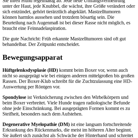
Sie Ihren Hund regelmäßig ab. Jede neue Umfangsvermehrung
unter der Haut, jede Knubbel, die wächst, ihre Größe verändert oder
sich entzündet, gehört tierärztlich abgeklärt. Mastzelltumoren
können harmlos aussehen und trotzdem bösartig sein. Die
Beurteilung nach Augenmaß ist bei dieser Rasse nicht möglich, es
braucht eine Feinnadelaspiration.
Die gute Nachricht: Früh erkannte Mastzelltumoren sind oft gut
behandelbar. Der Zeitpunkt entscheidet.
Bewegungsapparat
Hüftgelenksdysplasie (HD)
kommt beim Boxer vor, wenn auch
nicht so ausgeprägt wie bei einigen anderen mittelgroßen bis großen
Rassen. Der Boxer-Klub schreibt für die Zuchtzulassung eine HD-
Auswertung per Röntgen vor.
Spondylose
ist Verknöcherung zwischen den Wirbelkörpern und
beim Boxer verbreitet. Viele Hunde tragen radiologische Befunde
ohne jede Einschränkung. Bei ausgeprägten Formen kommt es zu
Steifheit, besonders nach dem Aufstehen.
Degenerative Myelopathie (DM)
ist eine langsam fortschreitende
Erkrankung des Rückenmarks, die meist im höheren Alter beginnt.
Sie äußert sich zunächst als Schwäche der Hinterhand und schreitet