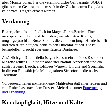
über Monate voran. Für die verantwortliche Genvariante (SOD1)
gibt es einen Gentest, mit dem sich in der Zucht steuern lässt, dass
keine zwei Träger verpaart werden.
Verdauung
Boxer gelten als empfindlich im Magen-Darm-Bereich. Eine
rassespezifische Form ist die histiozytäre ulzerative Kolitis,
umgangssprachlich Boxer-Colitis, die vor allem junge Hunde betrifft
und sich durch blutigen, schleimigen Durchfall äußert. Sie ist
behandelbar, braucht aber eine gezielte Diagnose.
Zusätzlich gilt für alle tiefbrüstigen Rassen ein erhöhtes Risiko der
Magendrehung
. Sie ist ein absoluter Notfall. Anzeichen sind ein
aufgetriebener Bauch, erfolgloses Würgen, Unruhe und Speicheln.
In diesem Fall zählt jede Minute, fahren Sie sofort in die nächste
Tierklinik.
Vorbeugend helfen mehrere kleine Mahlzeiten statt einer großen und
eine Ruhephase nach dem Fressen. Mehr dazu unter
Futtermenge
und Ernährung
.
Kurzköpfigkeit, Hitze und Kälte