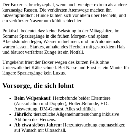
Der Boxer ist brachyzephal, wenn auch weniger extrem als andere
kurznasige Rassen. Die verkürzten Atemwege machen ihn
hitzeempfindlich: Hunde kühlen sich vor allem über Hecheln, und
ein verkürzter Nasenraum kühlt schlechter.
Praktisch bedeutet das: keine Belastung in der Mittagshitze, im
Sommer Spaziergänge in die frühen Morgen- und späten
Abendstunden legen, Wasser mitnehmen, und im Auto niemals
warten lassen. Starkes, anhaltendes Hecheln mit gestrecktem Hals
und blaurot verfärbter Zunge ist ein Notfall.
Umgekehrt friert der Boxer wegen des kurzen Fells ohne
Unterwolle bei Kälte schnell. Bei Nässe und Frost ist ein Mantel für
längere Spaziergänge kein Luxus.
Vorsorge, die sich lohnt
Beim Welpenkauf:
Herzbefunde beider Elterntiere
(Auskultation und Doppler), Holter-Befunde, HD-
Auswertung, DM-Gentest. Alles schriftlich.
Jährlich:
tierärztliche Allgemeinuntersuchung inklusive
Abhören des Herzens.
Ab etwa sieben Jahren:
Herzuntersuchung engmaschiger,
auf Wunsch mit Ultraschall.