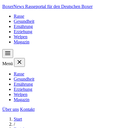
Boxer
News
Rasseportal für den Deutschen Boxer
Rasse
Gesundheit
Ernährung
Erziehung
Welpen
Magazin
Menü
Rasse
Gesundheit
Ernährung
Erziehung
Welpen
Magazin
Über uns
Kontakt
Start
/