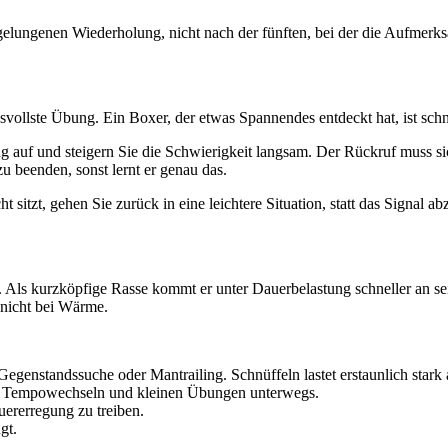
gelungenen Wiederholung, nicht nach der fünften, bei der die Aufmerk
hsvollste Übung. Ein Boxer, der etwas Spannendes entdeckt hat, ist sc
auf und steigern Sie die Schwierigkeit langsam. Der Rückruf muss si
 beenden, sonst lernt er genau das.
sitzt, gehen Sie zurück in eine leichtere Situation, statt das Signal ab
er. Als kurzköpfige Rasse kommt er unter Dauerbelastung schneller an 
 nicht bei Wärme.
egenstandssuche oder Mantrailing. Schnüffeln lastet erstaunlich stark 
 Tempowechseln und kleinen Übungen unterwegs.
uererregung zu treiben.
gt.