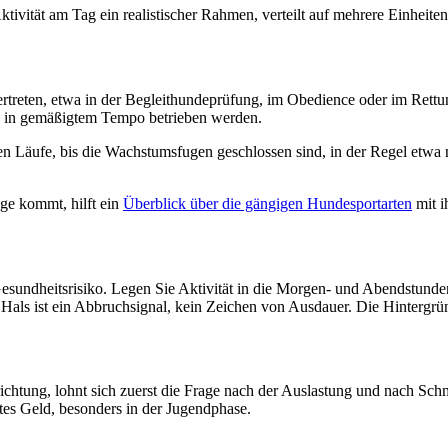
ivität am Tag ein realistischer Rahmen, verteilt auf mehrere Einheite
ertreten, etwa in der Begleithundeprüfung, im Obedience oder im Rettu
d in gemäßigtem Tempo betrieben werden.
en Läufe, bis die Wachstumsfugen geschlossen sind, in der Regel etwa 
ge kommt, hilft ein
Überblick über die gängigen Hundesportarten
mit i
esundheitsrisiko. Legen Sie Aktivität in die Morgen- und Abendstunden
Hals ist ein Abbruchsignal, kein Zeichen von Ausdauer. Die Hintergrü
nrichtung, lohnt sich zuerst die Frage nach der Auslastung und nach Sc
iertes Geld, besonders in der Jugendphase.