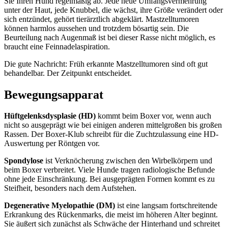
Sie Ihren Hund regelmäßig ab. Jede neue Umfangsvermehrung
unter der Haut, jede Knubbel, die wächst, ihre Größe verändert oder
sich entzündet, gehört tierärztlich abgeklärt. Mastzelltumoren
können harmlos aussehen und trotzdem bösartig sein. Die
Beurteilung nach Augenmaß ist bei dieser Rasse nicht möglich, es
braucht eine Feinnadelaspiration.
Die gute Nachricht: Früh erkannte Mastzelltumoren sind oft gut
behandelbar. Der Zeitpunkt entscheidet.
Bewegungsapparat
Hüftgelenksdysplasie (HD)
kommt beim Boxer vor, wenn auch
nicht so ausgeprägt wie bei einigen anderen mittelgroßen bis großen
Rassen. Der Boxer-Klub schreibt für die Zuchtzulassung eine HD-
Auswertung per Röntgen vor.
Spondylose
ist Verknöcherung zwischen den Wirbelkörpern und
beim Boxer verbreitet. Viele Hunde tragen radiologische Befunde
ohne jede Einschränkung. Bei ausgeprägten Formen kommt es zu
Steifheit, besonders nach dem Aufstehen.
Degenerative Myelopathie (DM)
ist eine langsam fortschreitende
Erkrankung des Rückenmarks, die meist im höheren Alter beginnt.
Sie äußert sich zunächst als Schwäche der Hinterhand und schreitet