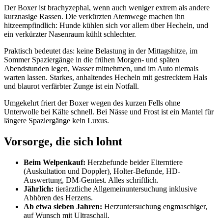
Der Boxer ist brachyzephal, wenn auch weniger extrem als andere
kurznasige Rassen. Die verkürzten Atemwege machen ihn
hitzeempfindlich: Hunde kühlen sich vor allem über Hecheln, und
ein verkürzter Nasenraum kühlt schlechter.
Praktisch bedeutet das: keine Belastung in der Mittagshitze, im
Sommer Spaziergänge in die frühen Morgen- und späten
Abendstunden legen, Wasser mitnehmen, und im Auto niemals
warten lassen. Starkes, anhaltendes Hecheln mit gestrecktem Hals
und blaurot verfärbter Zunge ist ein Notfall.
Umgekehrt friert der Boxer wegen des kurzen Fells ohne
Unterwolle bei Kälte schnell. Bei Nässe und Frost ist ein Mantel für
längere Spaziergänge kein Luxus.
Vorsorge, die sich lohnt
Beim Welpenkauf:
Herzbefunde beider Elterntiere
(Auskultation und Doppler), Holter-Befunde, HD-
Auswertung, DM-Gentest. Alles schriftlich.
Jährlich:
tierärztliche Allgemeinuntersuchung inklusive
Abhören des Herzens.
Ab etwa sieben Jahren:
Herzuntersuchung engmaschiger,
auf Wunsch mit Ultraschall.