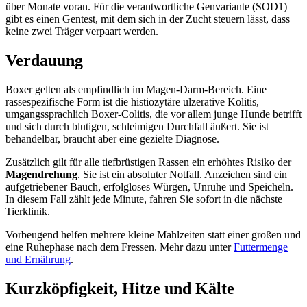
über Monate voran. Für die verantwortliche Genvariante (SOD1)
gibt es einen Gentest, mit dem sich in der Zucht steuern lässt, dass
keine zwei Träger verpaart werden.
Verdauung
Boxer gelten als empfindlich im Magen-Darm-Bereich. Eine
rassespezifische Form ist die histiozytäre ulzerative Kolitis,
umgangssprachlich Boxer-Colitis, die vor allem junge Hunde betrifft
und sich durch blutigen, schleimigen Durchfall äußert. Sie ist
behandelbar, braucht aber eine gezielte Diagnose.
Zusätzlich gilt für alle tiefbrüstigen Rassen ein erhöhtes Risiko der
Magendrehung
. Sie ist ein absoluter Notfall. Anzeichen sind ein
aufgetriebener Bauch, erfolgloses Würgen, Unruhe und Speicheln.
In diesem Fall zählt jede Minute, fahren Sie sofort in die nächste
Tierklinik.
Vorbeugend helfen mehrere kleine Mahlzeiten statt einer großen und
eine Ruhephase nach dem Fressen. Mehr dazu unter
Futtermenge
und Ernährung
.
Kurzköpfigkeit, Hitze und Kälte