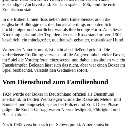
zuständigen Zuchtverband. Ein Jahr später, 1896, fand die erste
Zuchtschau statt.
In die frühen Linien floss neben dem Bullenbeisser auch die
englische Bulldogge ein, die damals allerdings noch deutlich
hochbeiniger und sportlicher war als ihre heutige Form. Aus dieser
Kreuzung entstand der Typ, den der erste Rassestandard von 1902
beschrieb: ein mittelgroßer, quadratisch gebauter, muskulöser Hund.
Woher der Name kommt, ist nicht abschließend geklärt. Die
verbreitetste Erklärung verweist auf die Angewohnheit vieler Boxer,
im Spiel die Vorderpfoten einzusetzen und dabei auszuholen wie ein
Faustkämpfer. Belegen lässt sich das nicht, aber wer einen Boxer im
Spiel beobachtet, versteht den Gedanken sofort.
Vom Diensthund zum Familienhund
1924 wurde der Boxer in Deutschland offiziell als Diensthund
anerkannt. In beiden Weltkriegen wurde die Rasse als Melde- und
Sanitätshund eingesetzt, später bei Polizei und Zoll. Diese Phase
prägte die Zucht: Gefragt waren Nervenfestigkeit, Führigkeit und
Belastbarkeit.
Nach 1945 verschob sich der Schwerpunkt. Amerikanische