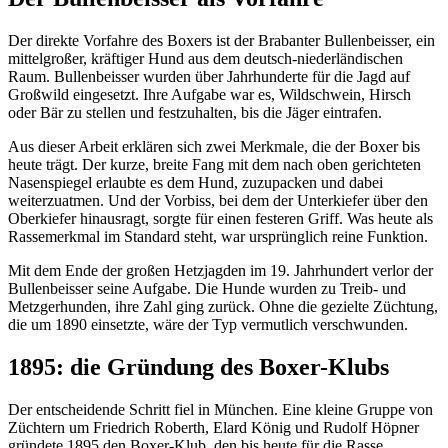
Der direkte Vorfahre des Boxers ist der Brabanter Bullenbeisser, ein
mittelgroßer, kräftiger Hund aus dem deutsch-niederländischen
Raum. Bullenbeisser wurden über Jahrhunderte für die Jagd auf
Großwild eingesetzt. Ihre Aufgabe war es, Wildschwein, Hirsch
oder Bär zu stellen und festzuhalten, bis die Jäger eintrafen.
Aus dieser Arbeit erklären sich zwei Merkmale, die der Boxer bis
heute trägt. Der kurze, breite Fang mit dem nach oben gerichteten
Nasenspiegel erlaubte es dem Hund, zuzupacken und dabei
weiterzuatmen. Und der Vorbiss, bei dem der Unterkiefer über den
Oberkiefer hinausragt, sorgte für einen festeren Griff. Was heute als
Rassemerkmal im Standard steht, war ursprünglich reine Funktion.
Mit dem Ende der großen Hetzjagden im 19. Jahrhundert verlor der
Bullenbeisser seine Aufgabe. Die Hunde wurden zu Treib- und
Metzgerhunden, ihre Zahl ging zurück. Ohne die gezielte Züchtung,
die um 1890 einsetzte, wäre der Typ vermutlich verschwunden.
1895: die Gründung des Boxer-Klubs
Der entscheidende Schritt fiel in München. Eine kleine Gruppe von
Züchtern um Friedrich Roberth, Elard König und Rudolf Höpner
gründete 1895 den Boxer-Klub, den bis heute für die Rasse