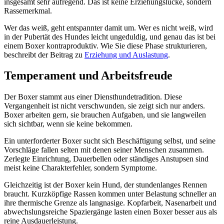
insgesamt sehr aufregend. Das ist keine Erziehungslücke, sondern
Rassemerkmal.
Wer das weiß, geht entspannter damit um. Wer es nicht weiß, wird
in der Pubertät des Hundes leicht ungeduldig, und genau das ist bei
einem Boxer kontraproduktiv. Wie Sie diese Phase strukturieren,
beschreibt der Beitrag zu
Erziehung und Auslastung
.
Temperament und Arbeitsfreude
Der Boxer stammt aus einer Diensthundetradition. Diese
Vergangenheit ist nicht verschwunden, sie zeigt sich nur anders.
Boxer arbeiten gern, sie brauchen Aufgaben, und sie langweilen
sich sichtbar, wenn sie keine bekommen.
Ein unterforderter Boxer sucht sich Beschäftigung selbst, und seine
Vorschläge fallen selten mit denen seiner Menschen zusammen.
Zerlegte Einrichtung, Dauerbellen oder ständiges Anstupsen sind
meist keine Charakterfehler, sondern Symptome.
Gleichzeitig ist der Boxer kein Hund, der stundenlanges Rennen
braucht. Kurzköpfige Rassen kommen unter Belastung schneller an
ihre thermische Grenze als langnasige. Kopfarbeit, Nasenarbeit und
abwechslungsreiche Spaziergänge lasten einen Boxer besser aus als
reine Ausdauerleistung.