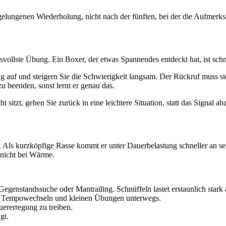
gelungenen Wiederholung, nicht nach der fünften, bei der die Aufmerk
hsvollste Übung. Ein Boxer, der etwas Spannendes entdeckt hat, ist sc
auf und steigern Sie die Schwierigkeit langsam. Der Rückruf muss si
 beenden, sonst lernt er genau das.
sitzt, gehen Sie zurück in eine leichtere Situation, statt das Signal ab
er. Als kurzköpfige Rasse kommt er unter Dauerbelastung schneller an 
 nicht bei Wärme.
egenstandssuche oder Mantrailing. Schnüffeln lastet erstaunlich stark 
 Tempowechseln und kleinen Übungen unterwegs.
uererregung zu treiben.
gt.