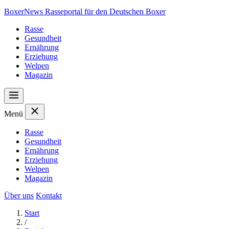
Boxer
News
Rasseportal für den Deutschen Boxer
Rasse
Gesundheit
Ernährung
Erziehung
Welpen
Magazin
Menü
Rasse
Gesundheit
Ernährung
Erziehung
Welpen
Magazin
Über uns
Kontakt
Start
/