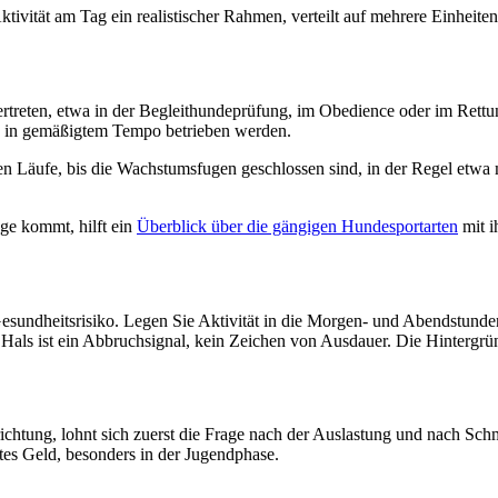
ivität am Tag ein realistischer Rahmen, verteilt auf mehrere Einheite
ertreten, etwa in der Begleithundeprüfung, im Obedience oder im Rettu
d in gemäßigtem Tempo betrieben werden.
en Läufe, bis die Wachstumsfugen geschlossen sind, in der Regel etwa 
ge kommt, hilft ein
Überblick über die gängigen Hundesportarten
mit i
esundheitsrisiko. Legen Sie Aktivität in die Morgen- und Abendstunden
Hals ist ein Abbruchsignal, kein Zeichen von Ausdauer. Die Hintergrü
nrichtung, lohnt sich zuerst die Frage nach der Auslastung und nach Sc
iertes Geld, besonders in der Jugendphase.